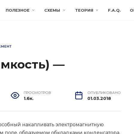
ПОЛЕЗНОЕ
СХЕМЫ
ТЕОРИЯ
F.A.Q.
О
ЕМЕНТ
ёмкость) —
ПРОСМОТРОВ
ОПУБЛИКОВАНО
1.6к.
01.03.2018
пособный накапливать электромагнитную
м поле, образуемом обкладками конденсатора.