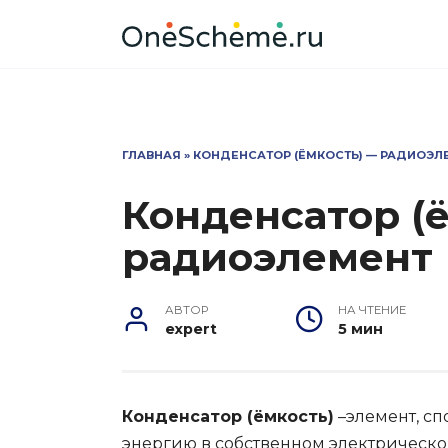
Перейти
к
содержанию
ГЛАВНАЯ
»
КОНДЕНСАТОР (ЁМКОСТЬ) — РАДИОЭЛ
Конденсатор (
радиоэлемент
АВТОР
НА ЧТЕНИЕ
expert
5 мин
Конденсатор (ёмкость)
–элемент, с
энергию в собственном электрическо