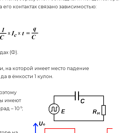
а его контактах связано зависимостью:
ах (Ф).
и, на которой имеет место падение
а в ёмкости 1 кулон.
поэтому
ры имеют
рад – 10
-9
;
торе на