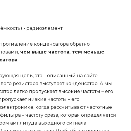
опротивление конденсатора обратно
словами,
чем выше частота, тем меньше
сатора
.
ующая цепь, это – описанный на сайте
вого резистора выступает конденсатор. А мы
атор легко пропускает высокие частоты – его
ропускает низкие частоты – его
электронике, когда рассчитывают частотные
фильтра – частоту среза, которая определяется
тором амплитуда выходного сигнала
7 от входного сигнала. Чтобы было понятнее,