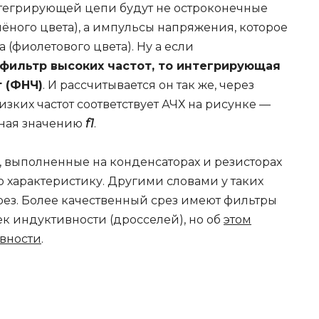
интегрирующей цепи будут не остроконечные
ного цвета), а импульсы напряжения, которое
 (фиолетового цвета). Ну а если
фильтр высоких частот, то интегрирующая
т (ФНЧ)
. И рассчитывается он так же, через
зких частот соответствует АЧХ на рисунке —
авная значению
f1
.
, выполненные на конденсаторах и резисторах
 характеристику. Другими словами у таких
рез. Более качественный срез имеют фильтры
к индуктивности (дросселей), но об
этом
вности
.