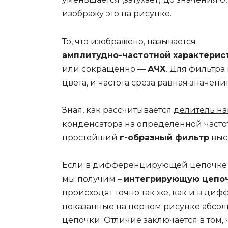
изображу это на рисунке.
То, что изображено, называется
амплитудно-частотной характерис
или сокращённо —
АЧХ
. Для фильтра
цвета, и частота среза равная значен
Зная, как рассчитывается
делитель н
конденсатора на определённой частот
простейший
г-образный фильтр
высо
Если в дифференцирующей цепочке п
мы получим –
интегрирующую цепо
происходят точно так же, как и в д
показанные на первом рисунке абсо
цепочки. Отличие заключается в том,