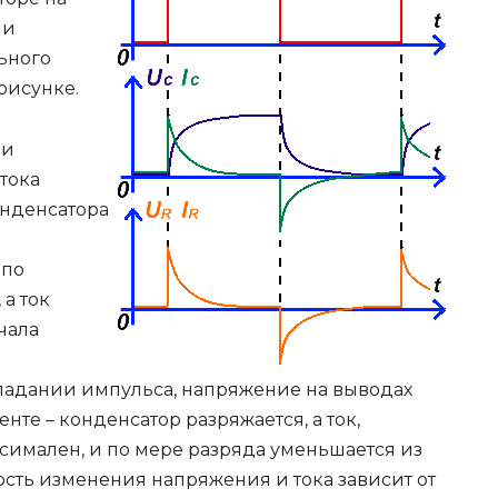
ии
ьного
рисунке.
чи
тока
онденсатора
 по
 а ток
чала
падании импульса, напряжение на выводах
те – конденсатор разряжается, а ток,
имален, и по мере разряда уменьшается из
ость изменения напряжения и тока зависит от