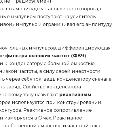
, не
же по амплитуде установленного порога, с
нные импульсы поступают на усилитель-
ривой» импульс и ограничивая его амплитуду
моугольных импульсов, дифференцирующая
ве
фильтра высоких частот (ФВЧ)
.
ли к конденсатору с большой ёмкостью
зкой частоты, в силу своей инертности,
ь через себя ток, ведь конденсатору сначала
ать заряд. Свойство конденсатора
ическому току называют
реактивным
торое используется при конструировании
 контуров. Реактивное сопротивление
и измеряется в Омах. Реактивное
с собственной ёмкостью и частотой тока