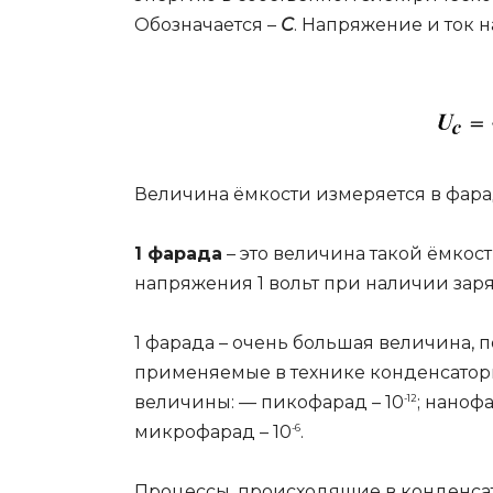
Обозначается –
С
. Напряжение и ток н
Величина ёмкости измеряется в фарад
1 фарада
– это величина такой ёмкост
напряжения 1 вольт при наличии заряд
1 фарада – очень большая величина, 
применяемые в технике конденсато
величины: — пикофарад – 10
-12
; нанофа
микрофарад – 10
-6
.
Процессы, происходящие в конденса