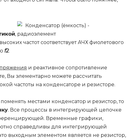
тикой
,
 высоких частот соответствует АЧХ фиолетового
ию
f2
.
апряжения
и реактивное сопротивление
е, Вы элементарно можете рассчитать
кой частоты на конденсаторе и резисторе.
оменять местами конденсатор и резистор, то
чку
. Все процессы в интегрирующей цепочке
ифференцирующей. Временные графики,
лютно справедливы для интегрирующей
 что выходным элементом является не резистор,