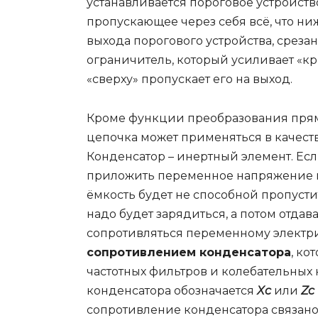
устанавливается пороговое устройство
пропускающее через себя всё, что ни
выхода порогового устройства, среза
ограничитель, который усиливает «к
«сверху» пропускает его на выход.
Кроме функции преобразования пря
цепочка может применяться в качест
Конденсатор – инертный элемент. Ес
приложить переменное напряжение ни
ёмкость будет не способной пропустит
надо будет зарядиться, а потом отдав
сопротивляться переменному электр
сопротивлением конденсатора
, ко
частотных фильтров и колебательных
конденсатора обозначается
Xc
или
Zc
сопротивление конденсатора связано 