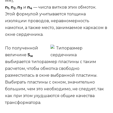
мм);
n
,
n
,
n
и
n
— числа витков этих обмоток.
1
2
3
4
Этой формулой учитывается толщина
изоляции проводов, неравномерность
намотки, а также место, занимаемое каркасом в
окне сердечника.
По полученной
величине
S
м
выбирается типоразмер пластины с таким
расчетом, чтобы обмотка свободно
разместилась в окне выбранной пластины.
Выбирать пластины с окном, значительно
большим, чем это необходимо, не следует, так
как при этом ухудшаются общие качества
трансформатора.