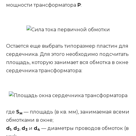
мощности трансформатора
Р
:
Остается еще выбрать типоразмер пластин для
сердечника. Для этого необходимо подсчитать
площадь, которую занимает вся обмотка в окне
сердечника трансформатора:
где
S
— площадь (в кв. мм), занимаемая всеми
м
обмотками в окне;
d
,
d
,
d
и
d
— диаметры проводов обмоток (в
1
2
3
4