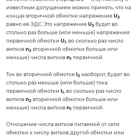
известным допущением можно принять, что на
концах вторичной обмотки напряжение
U
2
равно её ЭДС. Это напряжение
U
будет во
2
столько раз больше (или меньше) напряжения
первичной обмотки
U
, во сколько раз число
1
витков
n
вторичной обмотки больше или
2
меньше) числа витков
n
первичной.
1
Ток во вторичной обмотке
I
наоборот, будет во
2
столько раз меньше (или больше) тока
первичной обмотки
I
, во сколько раз число
1
витков
n
вторичной обмотки больше или
2
меньше) числа витков
n
первичной.
1
Отношение числа витков питаемой от сети
обмотки к числу витков другой обмотки или