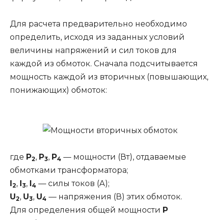
Для расчета предварительно необходимо
определить, исходя из заданных условий
величины напряжений и сил токов для
каждой из обмоток. Сначала подсчитывается
мощность каждой из вторичных (повышающих,
понижающих) обмоток:
где
Р
,
Р
,
Р
— мощности (Вт), отдаваемые
2
3
4
обмотками трансформатора;
I
,
I
,
I
— силы токов (А);
2
3
4
U
,
U
,
U
— напряжения (В) этих обмоток.
2
3
4
Для определения общей мощности
Р