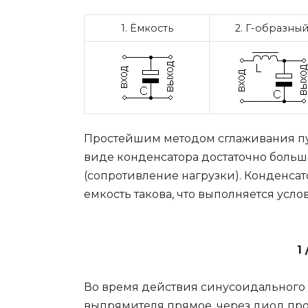
1. Ёмкость
2. Г-образны
Простейшим методом сглаживания пу
виде конденсатора достаточно больш
(сопротивление нагрузки). Конденсат
емкость такова, что выполняется усло
1 
Во время действия синусоидального 
выпрямителя прямое, через диод про