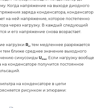
му. Когда напряжение на выходе диодного
пряжения заряда конденсатора, конденсатор
ает на ней напряжение, которое постепенно
тора через нагрузку. В каждый следующий
ся и его напряжение снова возрастает.
ие нагрузки
R
, тем медленнее разряжается
н
и тем ближе среднее значение выходного
ачению синусоиды
U
. Если нагрузку вообще
max
да на конденсаторе получится постоянное
пульсаций.
ильтра на конденсаторе в цепи
ясняется рисунком и эпюрами: