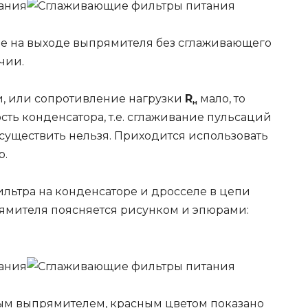
е на выходе выпрямителя без сглаживающего
чии.
, или сопротивление нагрузки
R
мало, то
н
ть конденсатора, т.е. сглаживание пульсаций
уществить нельзя. Приходится использовать
р.
ильтра на конденсаторе и дросселе в цепи
ямителя поясняется рисунком и эпюрами:
ым выпрямителем, красным цветом показано