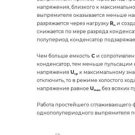
напряжения, близкого к максимально
выпрямителя оказывается меньше на
разряжается через нагрузку
R
и созд
н
снижается по мере разряда конденса
полупериод конденсатор подзаряжает
Чем больше емкость
С
и сопротивлен
конденсатор, тем меньше пульсации 
напряжения
U
к максимальному зн
ср
отключить, то в режиме холостого хо
напряжение равное
U
, без всяких 
max
Работа простейшего сглаживающего ф
однополупериодного выпрямителя по