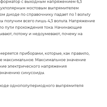
нсформатор с выходным напряжением 6,3
двухполярным мостовым выпрямителем
ом диоде по справочнику падает по 1 вольту
 мы получим всего лишь 4,3 вольта. Напряжение
х по пути прохождения тока. Начинающие
ывают, потому и недоумевают, почему на
еряется приборами, которые, как правило,
 не максимальное. Максимальное значение
ение электрического напряжения
 значению синусоиды.
ыходе однополупериодного выпрямителя