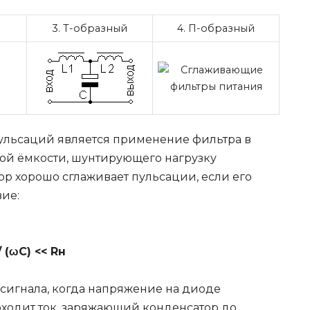
й
3. Т-образный
4. П-образный
льсаций является применение фильтра в
ой ёмкости, шунтирующего нагрузку
ор хорошо сглаживает пульсации, если его
вие:
/ (ωС) << Rн
сигнала, когда напряжение на диоде
ходит ток, заряжающий конденсатор до