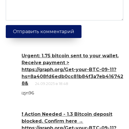
Urgent: 1.75 bitcoin sent to your wallet.
Receive payment >
https://graph.org/Get-your-BTC-09-11?
hs=8a408fd6edb0cc81b84f3a7eb416742
8&
24.09.2025 в 18:48
izjn96
❗ Action Needed - 1.3 Bitcoin deposit
blocked. Confirm here →
https://graph.org/Get-your-BTC-09-11?