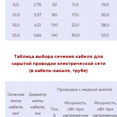
6,0
2,76
50
11,0
19,0
10,0
3,57
80
17,0
30,0
16,0
4,51
100
22,0
38,0
25,0
5,64
140
30,0
53,0
Таблица выбора сечения кабеля для
скрытой проводки электрической сети
(в кабель-канале, трубе)
Проводка с медной жилой
Сечение
Диаметр
жилы
жилы
Мощность,
Мощность,
кабеля,
кабеля,
Ток,
кВт при
кВт при
мм²
мм
А
напряжении
напряжени