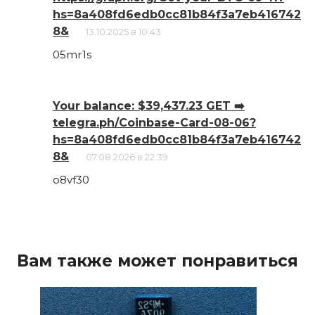
hs=8a408fd6edb0cc81b84f3a7eb416742
8&
13.10.2025 в 10:43
05mr1s
Your balance: $39,437.23 GET ➡️
telegra.ph/Coinbase-Card-08-06?
hs=8a408fd6edb0cc81b84f3a7eb416742
8&
07.08.2026 в 22:39
o8vf30
Вам также может понравиться