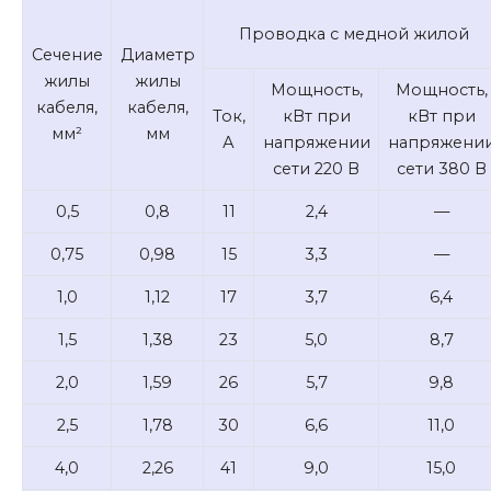
Проводка с медной жилой
Сечение
Диаметр
жилы
жилы
Мощность,
Мощность,
кабеля,
кабеля,
Ток,
кВт при
кВт при
мм²
мм
А
напряжении
напряжени
сети 220 В
сети 380 В
0,5
0,8
11
2,4
—
0,75
0,98
15
3,3
—
1,0
1,12
17
3,7
6,4
1,5
1,38
23
5,0
8,7
2,0
1,59
26
5,7
9,8
2,5
1,78
30
6,6
11,0
4,0
2,26
41
9,0
15,0